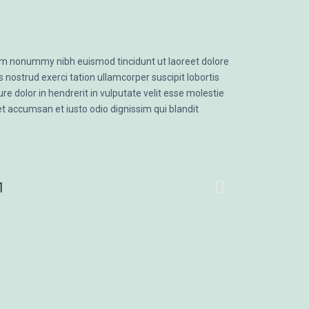
iam nonummy nibh euismod tincidunt ut laoreet dolore
nostrud exerci tation ullamcorper suscipit lobortis
e dolor in hendrerit in vulputate velit esse molestie
 et accumsan et iusto odio dignissim qui blandit