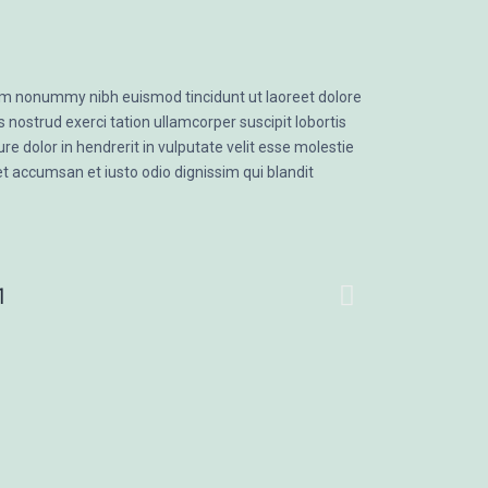
iam nonummy nibh euismod tincidunt ut laoreet dolore
nostrud exerci tation ullamcorper suscipit lobortis
e dolor in hendrerit in vulputate velit esse molestie
 et accumsan et iusto odio dignissim qui blandit