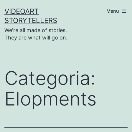
Saltar
VIDEOART
Menu
para
STORYTELLERS
o
We're all made of stories.
conteúdo
They are what will go on.
Categoria:
Elopments