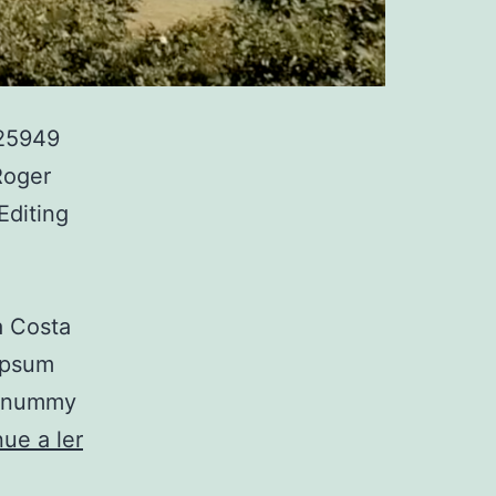
25949
Roger
Editing
ia Costa
ipsum
 nonummy
Pousada
ue a ler
de