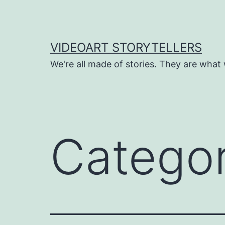
Saltar
para
o
VIDEOART STORYTELLERS
conteúdo
We're all made of stories. They are what 
Categor