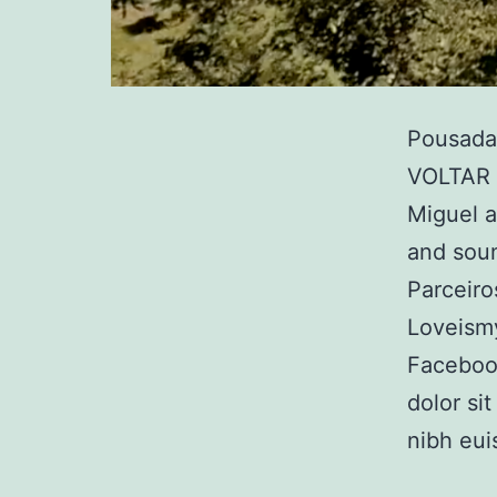
Pousada
VOLTAR F
Miguel a
and soun
Parceir
Loveismy
Faceboo
dolor si
nibh eui