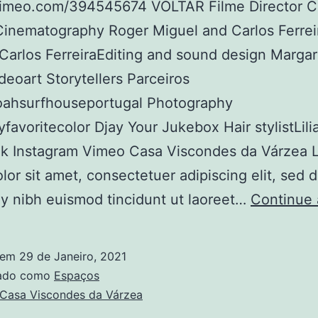
/vimeo.com/394545674 VOLTAR Filme Director C
Cinematography Roger Miguel and Carlos Ferrei
Carlos FerreiraEditing and sound design Margar
eoart Storytellers Parceiros
ahsurfhouseportugal Photography
favoritecolor Djay Your Jukebox Hair stylistLil
k Instagram Vimeo Casa Viscondes da Várzea 
lor sit amet, consectetuer adipiscing elit, sed 
 nibh euismod tincidunt ut laoreet…
Continue 
 em
29 de Janeiro, 2021
zado como
Espaços
Casa Viscondes da Várzea