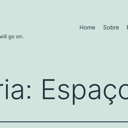
Home
Sobre
will go on.
ia:
Espaç