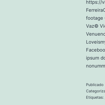
https:/
Ferreira
footage 
Vaz© Vid
Venueno
Loveismy
Faceboo
ipsum do
nonummy
Publicado
Categori
Etiquetas: