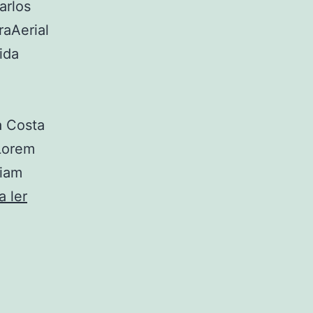
arlos
raAerial
ida
ia Costa
Lorem
diam
Casa
a ler
Viscondes
da
Várzea