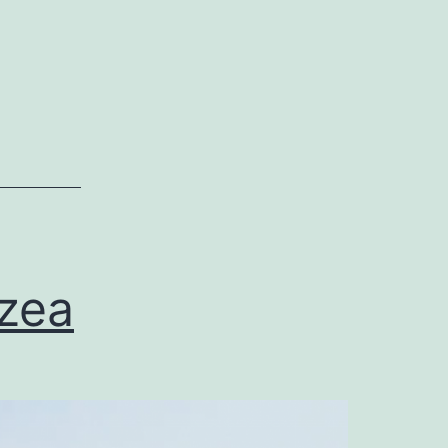
Amares
zea