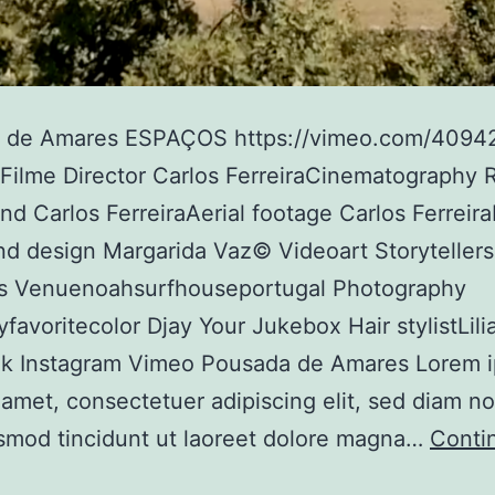
 de Amares ESPAÇOS https://vimeo.com/4094
ilme Director Carlos FerreiraCinematography 
nd Carlos FerreiraAerial footage Carlos Ferreira
d design Margarida Vaz© Videoart Storytellers
os Venuenoahsurfhouseportugal Photography
favoritecolor Djay Your Jukebox Hair stylistLil
k Instagram Vimeo Pousada de Amares Lorem 
t amet, consectetuer adipiscing elit, sed diam
smod tincidunt ut laoreet dolore magna…
Contin