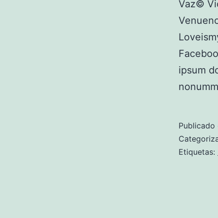
Vaz© Vid
Venueno
Loveismy
Faceboo
ipsum do
nonummy
Publicado
Categori
Etiquetas: