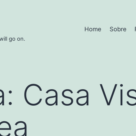
Home
Sobre
will go on.
a:
Casa Vi
ea