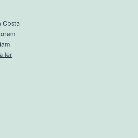
ia Costa
Lorem
diam
Casa
a ler
Viscondes
da
Várzea