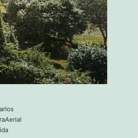
arlos
raAerial
ida