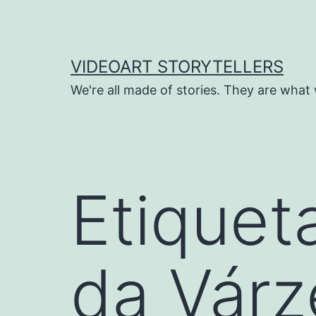
Saltar
para
o
VIDEOART STORYTELLERS
conteúdo
We're all made of stories. They are what 
Etiquet
da Várz