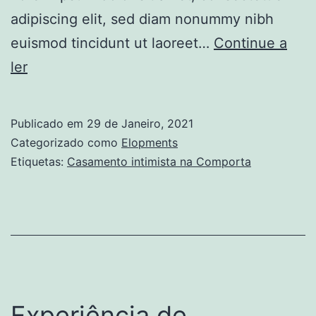
adipiscing elit, sed diam nonummy nibh
euismod tincidunt ut laoreet…
Continue a
Casamento
ler
intimista
na
Publicado em
29 de Janeiro, 2021
Comporta
Categorizado como
Elopments
Etiquetas:
Casamento intimista na Comporta
Experiência de