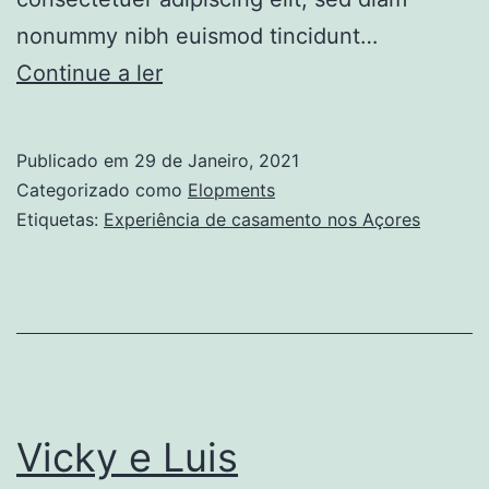
nonummy nibh euismod tincidunt…
Experiência
Continue a ler
de
casamento
Publicado em
29 de Janeiro, 2021
nos
Categorizado como
Elopments
Açores
Etiquetas:
Experiência de casamento nos Açores
Vicky e Luis