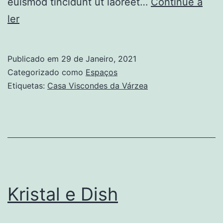
euismod tincidunt ut laoreet…
Continue a
Casa
ler
Viscondes
da
Publicado em
29 de Janeiro, 2021
Várzea
Categorizado como
Espaços
Etiquetas:
Casa Viscondes da Várzea
Kristal e Dish