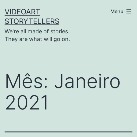
Saltar
VIDEOART
Menu
para
STORYTELLERS
o
We're all made of stories.
conteúdo
They are what will go on.
Mês:
Janeiro
2021