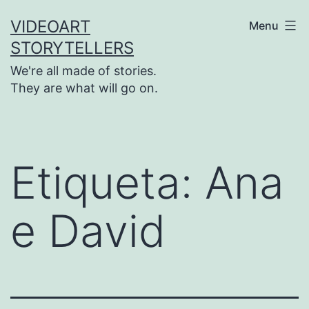
Saltar
VIDEOART
Menu
para
STORYTELLERS
o
We're all made of stories.
conteúdo
They are what will go on.
Etiqueta:
Ana
e David